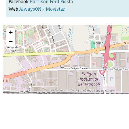
Facebook
Harrison Ford Fiesta
Web
AlwaysON - Movistar
+
−