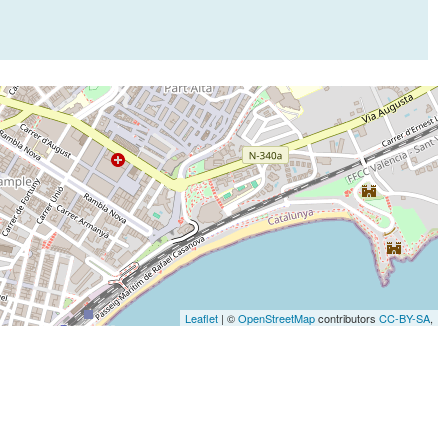
Leaflet
| ©
OpenStreetMap
contributors
CC-BY-SA
,