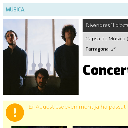
MÚSICA
,
Divendres 11 d'oct
Capsa de Música (
Tarragona
Concer
Ei! Aquest esdeveniment ja ha passat.