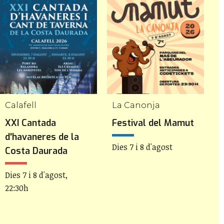
Calafell
La Canonja
R
XXI Cantada
Festival del Mamut
1
d'havaneres de la
R
Dies 7 i 8 d'agost
Costa Daurada
D
Dies 7 i 8 d'agost,
22:30h