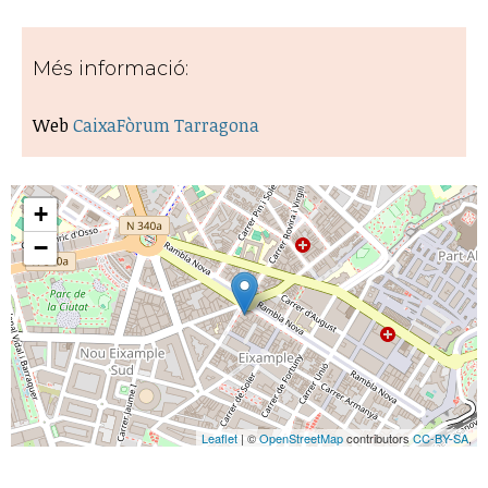
Més informació:
Web
CaixaFòrum Tarragona
+
−
Leaflet
| ©
OpenStreetMap
contributors
CC-BY-SA
,