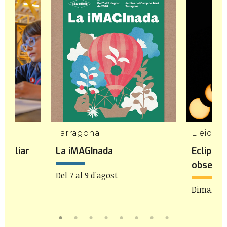
mp
Tarragona
Lleida
amiliar
La iMAGInada
Eclipsis
'
observa
Del 7 al 9 d'agost
 11h
Dimarts 1