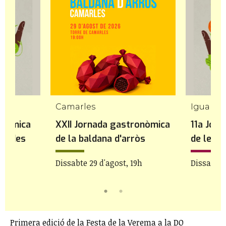
Camarles
Igualad
onòmica
XXII Jornada gastronòmica
11a Jor
idades
de la baldana d'arròs
de les P
bre
Dissabte 29 d'agost, 19h
Dissabte 
Primera edició de la Festa de la Verema a la DO