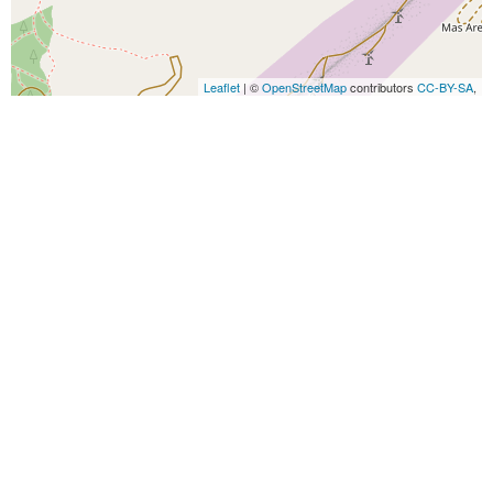
Leaflet
| ©
OpenStreetMap
contributors
CC-BY-SA
,