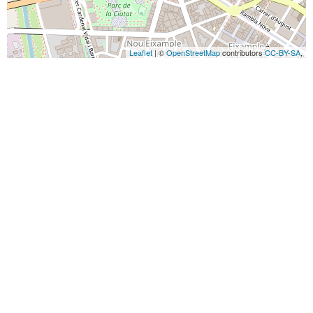
Leaflet
| ©
OpenStreetMap
contributors
CC-BY-SA
,