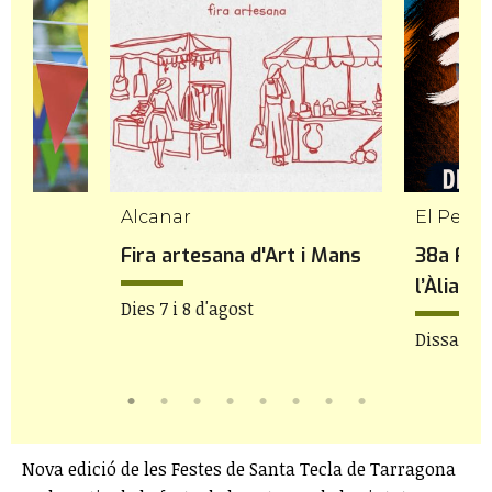
Alcanar
El Perel
 de
Fira artesana d'Art i Mans
38a Fes
l’Àlia
Dies 7 i 8 d'agost
Dissabte 
Nova edició de les Festes de Santa Tecla de Tarragona