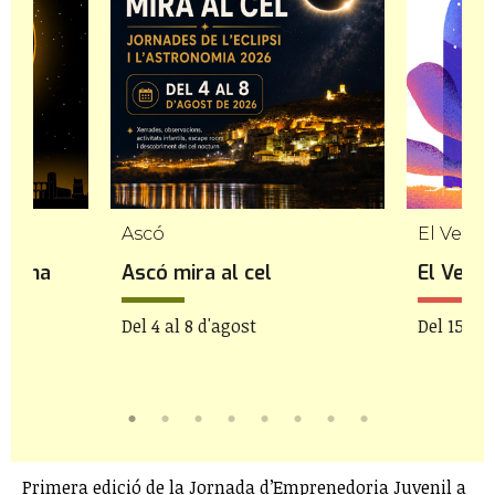
Ascó
El Vendr
a. Una
Ascó mira al cel
El Vendr
Del 4 al 8 d'agost
Del 15 de
gost
Primera edició de la Jornada d’Emprenedoria Juvenil a