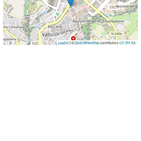
Leaflet
| ©
OpenStreetMap
contributors
CC-BY-SA
,