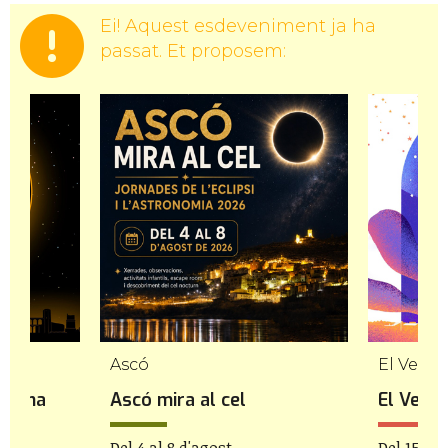
Ei! Aquest esdeveniment ja ha
passat. Et proposem:
Ascó
El Vendr
a. Una
Ascó mira al cel
El Vendr
Del 4 al 8 d'agost
Del 15 de