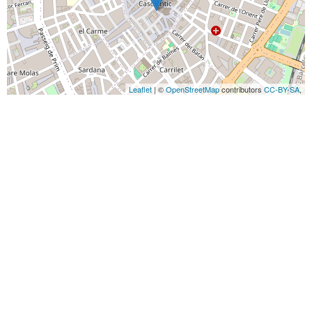
Leaflet
| ©
OpenStreetMap
contributors
CC-BY-SA
,