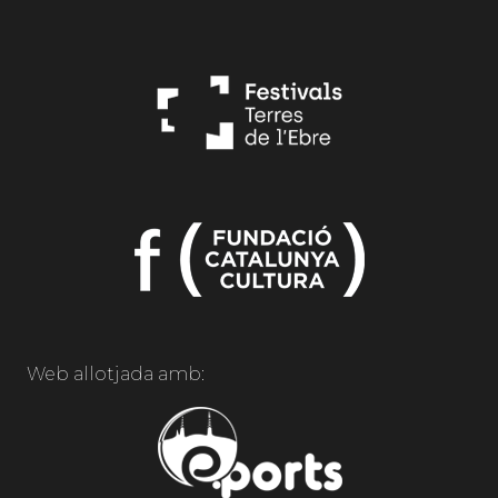
Web allotjada amb: