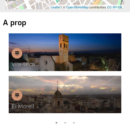
Leaflet
| ©
OpenStreetMap
contributors
CC-BY-SA
,
A prop
Pobles
Vila-seca
amb
encant
Pobles
El Morell
amb
encant