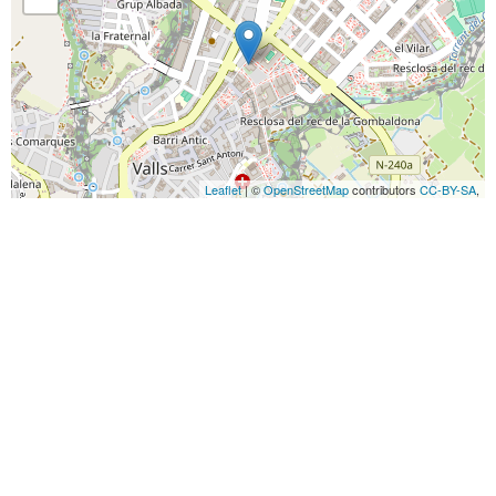
Leaflet
| ©
OpenStreetMap
contributors
CC-BY-SA
,