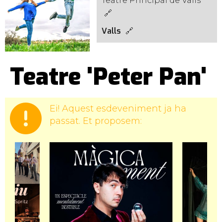
Teatre Principal de Valls
Valls
Teatre 'Peter Pan'
Ei! Aquest esdeveniment ja ha
passat. Et proposem: