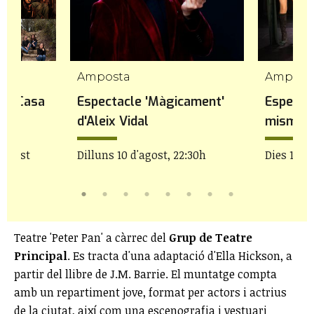
Amposta
Ampost
 la Casa
Espectacle 'Màgicament'
Espectac
d'Aleix Vidal
mismo: 
d'agost
Dilluns 10 d'agost, 22:30h
Dies 11 i 
Teatre 'Peter Pan' a càrrec del
Grup de Teatre
Principal
. Es tracta d'una adaptació d'Ella Hickson, a
partir del llibre de J.M. Barrie. El muntatge compta
amb un repartiment jove, format per actors i actrius
de la ciutat, així com una escenografia i vestuari