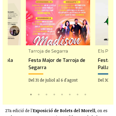
Tarroja de Segarra
Els Pall
ençola
Festa Major de Tarroja de
Festa M
Segarra
Pallare
Del 31 de juliol al 6 d'agost
Del 30 de 
27a edició de l'
Exposició de Bolets del Morell
, on es