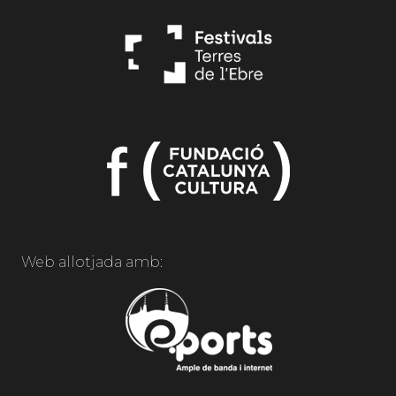
Web allotjada amb: