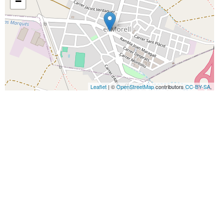
−
Leaflet
| ©
OpenStreetMap
contributors
CC-BY-SA
,