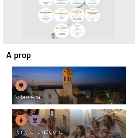
A prop
Pobles
Vila-seca
amb
encant
En
Patrimoni
Itinere Tarragona
família