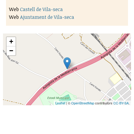
Web
Castell de Vila-seca
Web
Ajuntament de Vila-seca
+
−
Leaflet
| ©
OpenStreetMap
contributors
CC-BY-SA
,