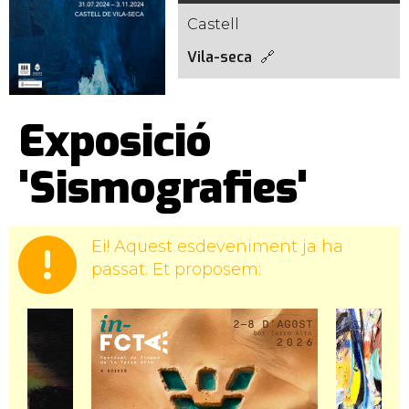
Castell
Vila-seca
Exposició
'Sismografies'
Ei! Aquest esdeveniment ja ha
passat. Et proposem: