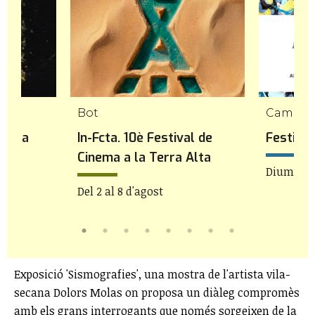
Bot
Cambril
 a La
In-Fcta. 10è Festival de
Festiva
Cinema a la Terra Alta
Diumenge
Del 2 al 8 d'agost
Exposició 'Sismografies', una mostra de l'artista vila-
secana Dolors Molas on proposa un diàleg compromès
amb els grans interrogants que només sorgeixen de la