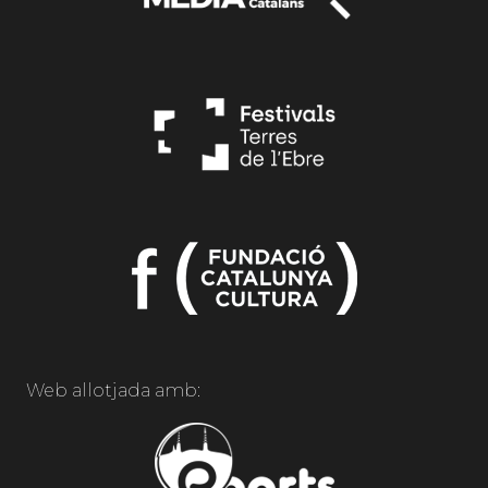
Web allotjada amb: