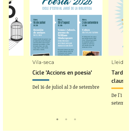
Vila-seca
Lleida
Cicle 'Accions en poesia'
Tardes d
claustre
Del 16 de juliol al 3 de setembre
De l'1 de j
setembre