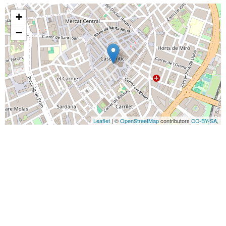
+
−
Leaflet
| ©
OpenStreetMap
contributors
CC-BY-SA
,