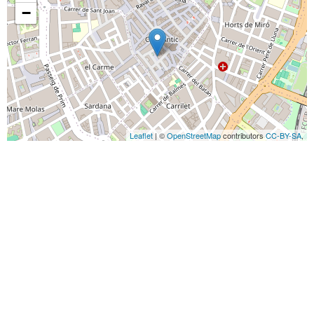
−
Leaflet
| ©
OpenStreetMap
contributors
CC-BY-SA
,