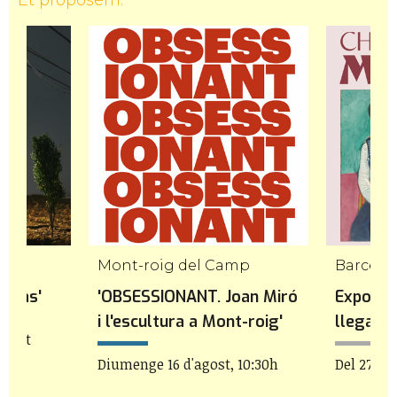
Mont-roig del Camp
Barcelo
l mas'
'OBSESSIONANT. Joan Miró
Exposici
i l'escultura a Mont-roig'
llegat d
'agost
Diumenge 16 d'agost, 10:30h
Del 27 de