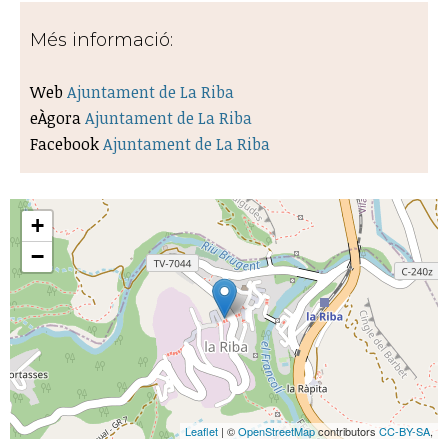
Més informació:
Web
Ajuntament de La Riba
eÀgora
Ajuntament de La Riba
Facebook
Ajuntament de La Riba
+
−
Leaflet
| ©
OpenStreetMap
contributors
CC-BY-SA
,