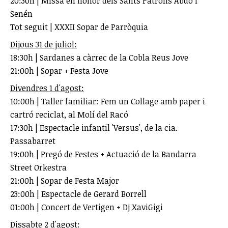
20:30h | Missa en honor dels Sants Patrons Abdó i
Senén
Tot seguit | XXXII Sopar de Parròquia
Dijous 31 de juliol:
18:30h | Sardanes a càrrec de la Cobla Reus Jove
21:00h | Sopar + Festa Jove
Divendres 1 d'agost:
10:00h | Taller familiar: Fem un Collage amb paper i
cartró reciclat, al Molí del Racó
17:30h | Espectacle infantil 'Versus', de la cia.
Passabarret
19:00h | Pregó de Festes + Actuació de la Bandarra
Street Orkestra
21:00h | Sopar de Festa Major
23:00h | Espectacle de Gerard Borrell
01:00h | Concert de Vertigen + Dj XaviGigi
Dissabte 2 d'agost: