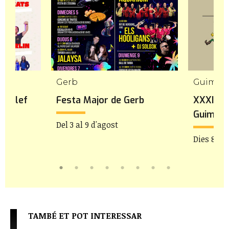
Gerb
Guimer
rgalef
Festa Major de Gerb
XXXIa F
Guimerà
Del 3 al 9 d'agost
Dies 8 i 9
TAMBÉ ET POT INTERESSAR