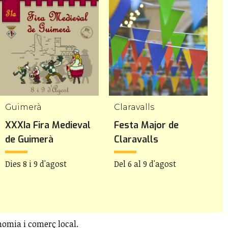
Guimerà
Claravalls
V
XXXIa Fira Medieval
Festa Major de
F
de Guimerà
Claravalls
l
Dies 8 i 9 d'agost
Del 6 al 9 d'agost
D
nomia i comerç local.