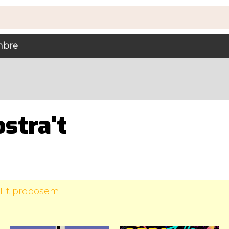
embre
stra't
 Et proposem: