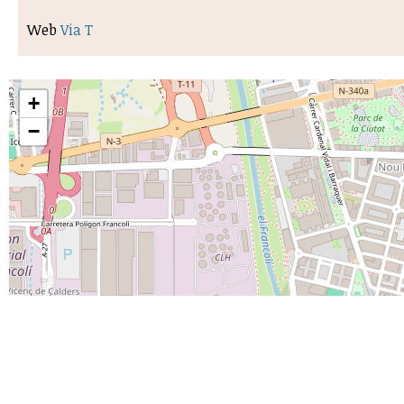
Web
Via T
+
−