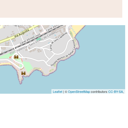
Leaflet
| ©
OpenStreetMap
contributors
CC-BY-SA
,