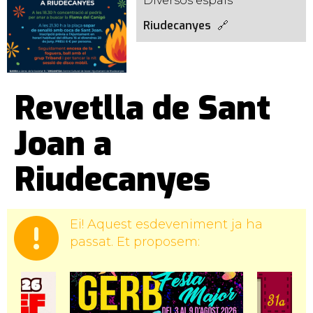
Diversos espais
Riudecanyes
Revetlla de Sant
Joan a
Riudecanyes
Ei! Aquest esdeveniment ja ha
passat. Et proposem: