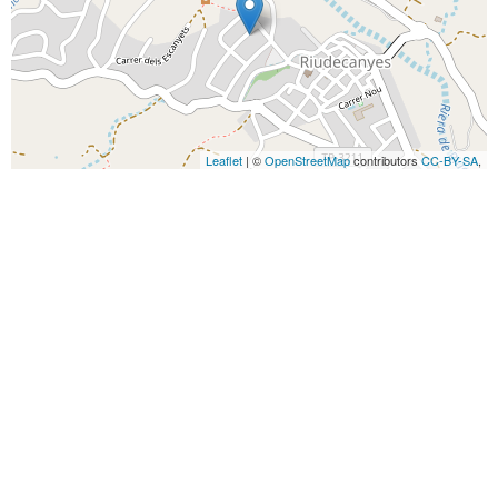
Leaflet
| ©
OpenStreetMap
contributors
CC-BY-SA
,