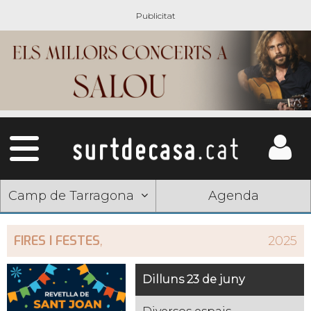
Camp de Tarragona
Agenda
FIRES I FESTES
,
2025
Dilluns 23 de juny