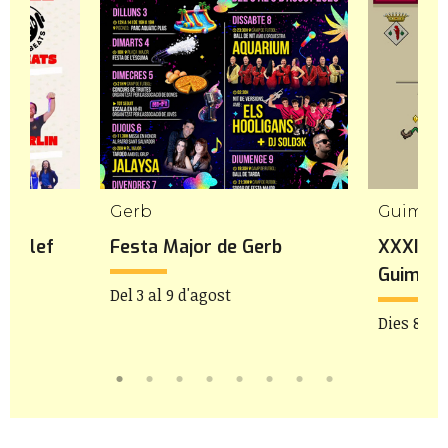
Gerb
Guimer
rgalef
Festa Major de Gerb
XXXIa F
Guimerà
Del 3 al 9 d'agost
Dies 8 i 9