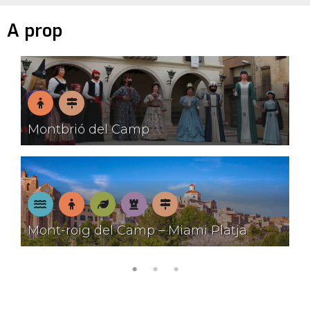
A prop
En
Pobles
Montbrió del Camp
família
amb
encant
A
En
Natura
Patrimoni
Pobles
Mont-roig del Camp – Miami Platja
la
família
amb
platja
encant