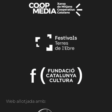
Web allotjada amb: