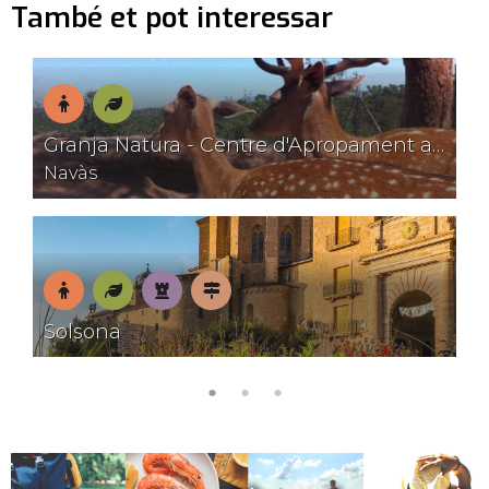
També et pot interessar
En
Natura
Granja Natura - Centre d'Apropament a la Natura
família
Navàs
En
Natura
Patrimoni
Pobles
Solsona
família
amb
encant