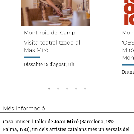
Mont-roig del Camp
Mont
Visita teatralitzada al
'OB
Mas Miró
Miró
Mont
Dissabte 15 d'agost, 11h
Diume
Més informació
Casa-museu i taller de
Joan Miró
(Barcelona, 1893 -
Palma, 1983), un dels artistes catalans més universals del