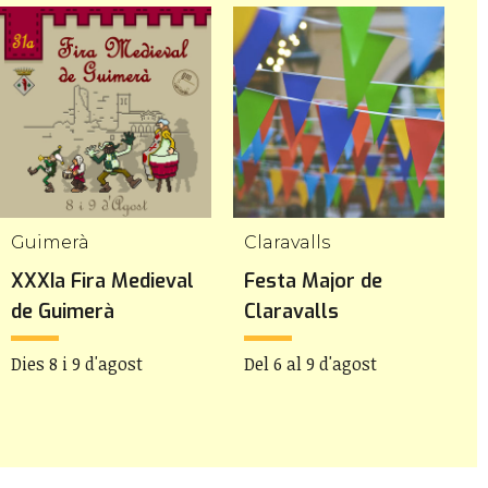
Guimerà
Claravalls
V
XXXIa Fira Medieval
Festa Major de
F
de Guimerà
Claravalls
l
Dies 8 i 9 d'agost
Del 6 al 9 d'agost
D