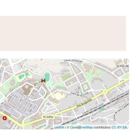
Leaflet
| ©
OpenStreetMap
contributors
CC-BY-SA
,