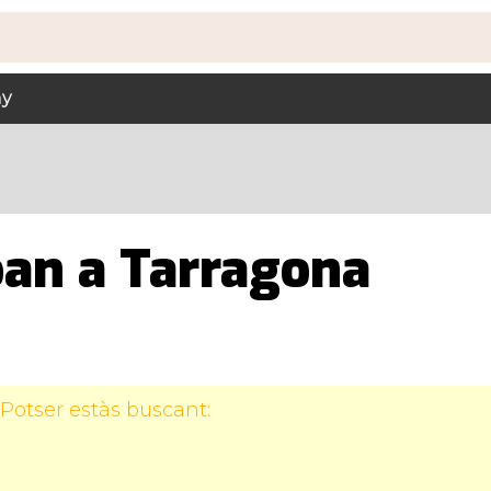
ny
oan a Tarragona
Potser estàs buscant: