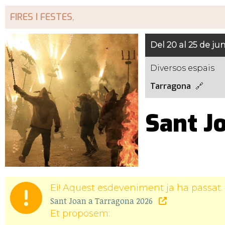
FIRES I FESTES
,
Del 20 al 25 de ju
Diversos espais
Tarragona
Sant J
Ei! Aquest esdeveniment ja ha passat. 
Sant Joan a Tarragona 2026
Et proposem: