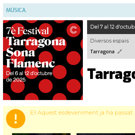
MÚSICA
,
Del 7 al 12 d'octu
Diversos espais
Tarragona
Tarrag
Ei! Aquest esdeveniment ja ha passat.