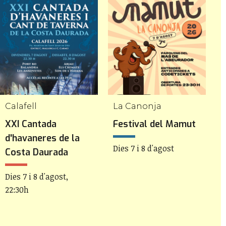
Calafell
La Canonja
R
XXI Cantada
Festival del Mamut
1
d'havaneres de la
R
Dies 7 i 8 d'agost
Costa Daurada
D
Dies 7 i 8 d'agost,
22:30h