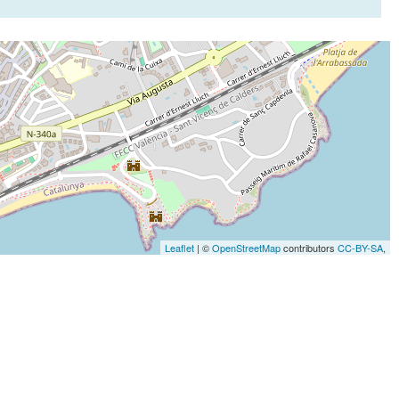
Leaflet
| ©
OpenStreetMap
contributors
CC-BY-SA
,