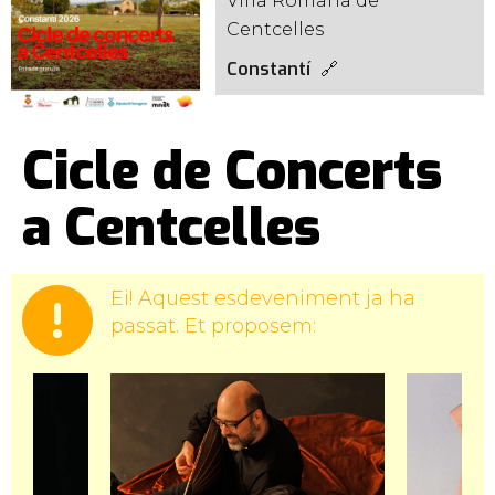
Vil·la Romana de
Centcelles
Constantí
Cicle de Concerts
a Centcelles
Ei! Aquest esdeveniment ja ha
passat. Et proposem: