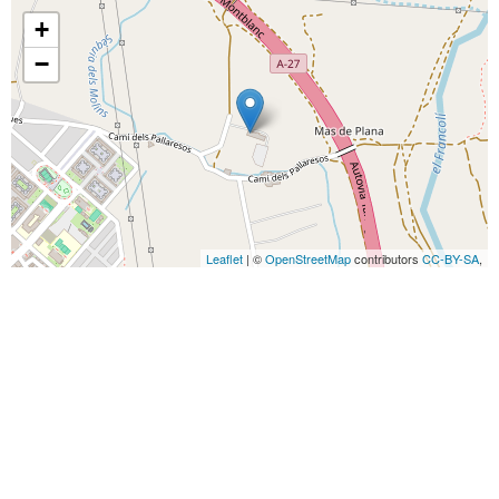
+
−
Leaflet
| ©
OpenStreetMap
contributors
CC-BY-SA
,