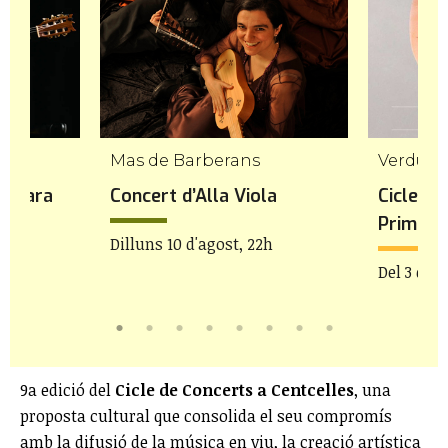
Mas de Barberans
Verdú
 Gavara
Concert d’Alla Viola
Cicle de
Prim
Dilluns 10 d'agost, 22h
Del 3 de j
9a edició del
Cicle de Concerts a Centcelles
, una
proposta cultural que consolida el seu compromís
amb la difusió de la música en viu, la creació artística