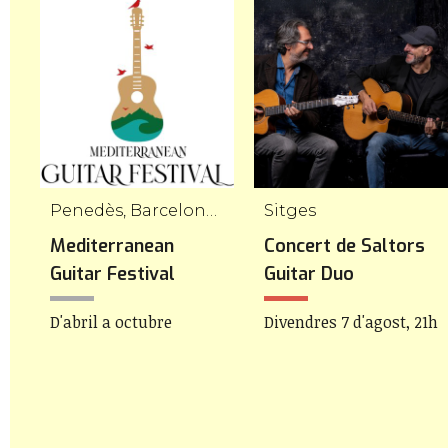
Penedès, Barcelona, Empordà, Tarragona i Girona
Sitges
Mediterranean
Concert de Saltors
Guitar Festival
Guitar Duo
h
D'abril a octubre
Divendres 7 d'agost, 21h