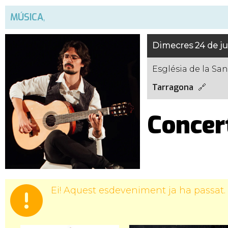
MÚSICA
,
Dimecres 24 de ju
Església de la San
Tarragona
Concer
Ei! Aquest esdeveniment ja ha passat.