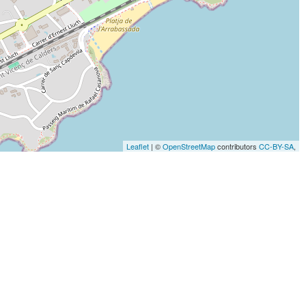
Leaflet
| ©
OpenStreetMap
contributors
CC-BY-SA
,