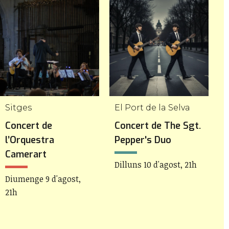
Sitges
El Port de la Selva
C
Concert de
Concert de The Sgt.
C
l’Orquestra
Pepper's Duo
l
Camerart
Dilluns 10 d'agost, 21h
Diumenge 9 d'agost,
D
21h