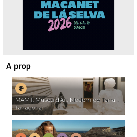
A prop
Museus
MAMT, Museu d'Art Modern de Tarragona
I
Tarragona
T