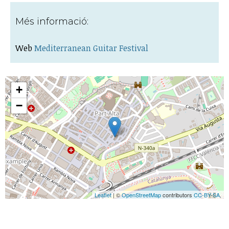
Més informació:
Web
Mediterranean Guitar Festival
+
−
Leaflet
| ©
OpenStreetMap
contributors
CC-BY-SA
,