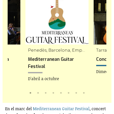
es
Penedès, Barcelona, Empordà, Tarragona i Girona
Tarrago
stra
Mediterranean Guitar
Concert
Festival
Dimecres 
h
D'abril a octubre
En el marc del
Mediterranean Guitar Festival
, concert