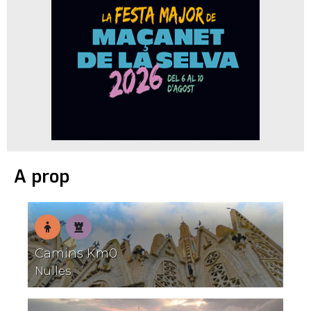
A prop
En
Patrimoni
Camins Km0
família
Nulles