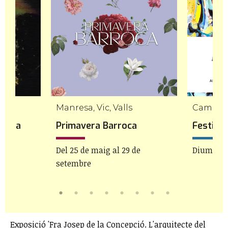
Manresa, Vic, Valls
Cambril
 a La
Primavera Barroca
Festiva
Del 25 de maig al 29 de
Diumenge
setembre
Exposició 'Fra Josep de la Concepció. L'arquitecte del