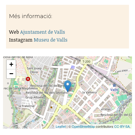
Més informació:
Web
Ajuntament de Valls
Instagram
Museu de Valls
+
−
Leaflet
| ©
OpenStreetMap
contributors
CC-BY-SA
,