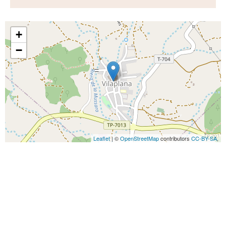
+
−
Leaflet
| ©
OpenStreetMap
contributors
CC-BY-SA
,