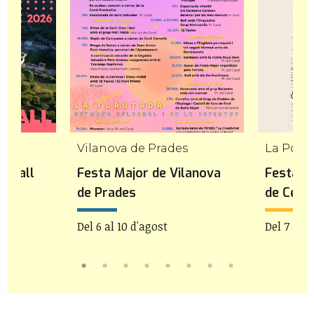
Vilanova de Prades
La Pobla
Godall
Festa Major de Vilanova
Festa M
de Prades
de Cérv
Del 6 al 10 d'agost
Del 7 al 1