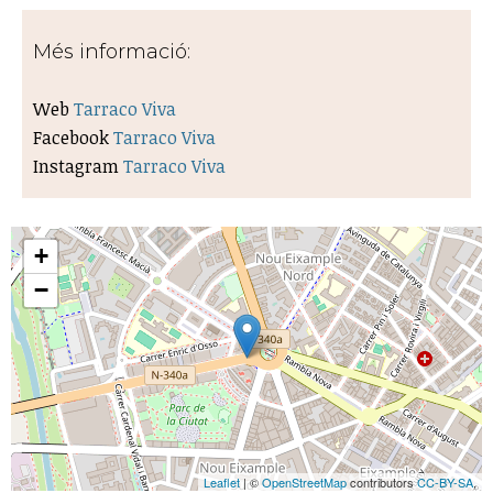
Més informació:
Web
Tarraco Viva
Facebook
Tarraco Viva
Instagram
Tarraco Viva
+
−
Leaflet
| ©
OpenStreetMap
contributors
CC-BY-SA
,