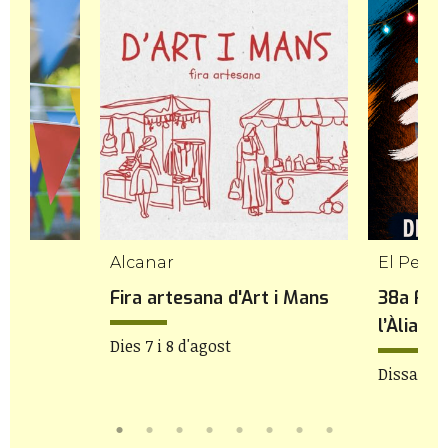
Alcanar
El Perel
 de
Fira artesana d'Art i Mans
38a Fes
l’Àlia
Dies 7 i 8 d'agost
Dissabte 