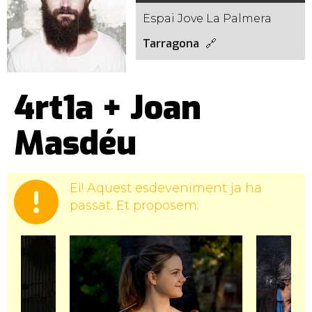
Espai Jove La Palmera
Tarragona
4rt1a + Joan
Masdéu
Ei! Aquest esdeveniment ja ha
passat. Et proposem: