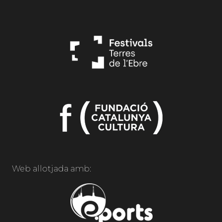
Web allotjada amb: