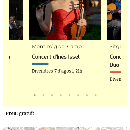
Mont-roig del Camp
Sitges
stra
Concert d'Inés Issel
Concert 
Duo
Divendres 7 d'agost, 21h
21h
Divendres
Preu
: gratuït