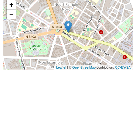
+
−
Leaflet
| ©
OpenStreetMap
contributors
CC-BY-SA
,