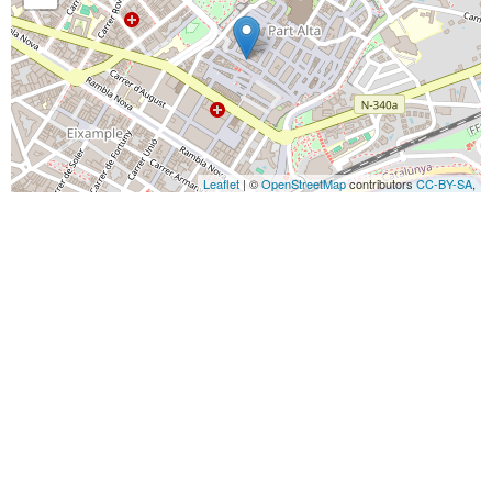
Leaflet
| ©
OpenStreetMap
contributors
CC-BY-SA
,