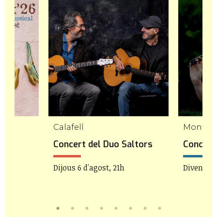
Calafell
Mont-ro
etes
Concert del Duo Saltors
Concert 
Dijous 6 d'agost, 21h
Divendres