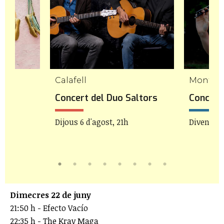
Calafell
Mont-ro
etes
Concert del Duo Saltors
Concert 
Dijous 6 d'agost, 21h
Divendres
Dimecres 22 de juny
21:50 h - Efecto Vacío
22:35 h - The Krav Maga