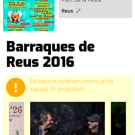
Parc de la Festa
Reus
Barraques de
Reus 2016
Ei! Aquest esdeveniment ja ha
passat. Et proposem: