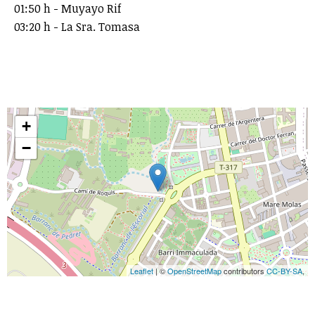
01:50 h - Muyayo Rif
03:20 h - La Sra. Tomasa
+
−
Leaflet
| ©
OpenStreetMap
contributors
CC-BY-SA
,