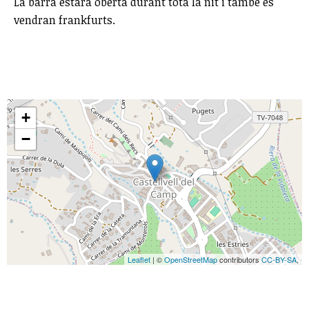
La barra estarà oberta durant tota la nit i també es
vendran frankfurts.
+
−
Leaflet
| ©
OpenStreetMap
contributors
CC-BY-SA
,