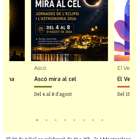
Ascó
El Vendr
a. Una
Ascó mira al cel
El Vendr
Del 4 al 8 d'agost
Del 15 de
gost