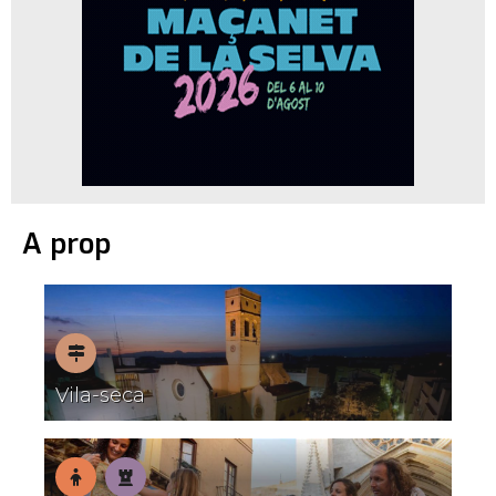
A prop
Pobles
Vila-seca
amb
encant