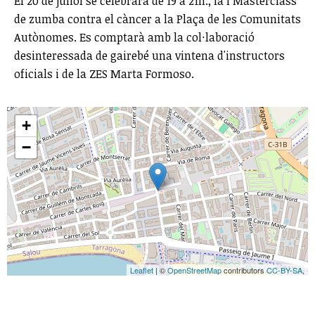
El 20 de juliol se celebrarà de 19 a 21h., la I Masterclass
de zumba contra el càncer a la Plaça de les Comunitats
Autònomes. Es comptarà amb la col·laboració
desinteressada de gairebé una vintena d'instructors
oficials i de la ZES Marta Formoso.
+
−
Leaflet
| ©
OpenStreetMap
contributors
CC-BY-SA
,