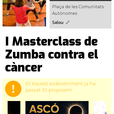
Plaça de les Comunitats
Autònomes
Salou
I Masterclass de
Zumba contra el
càncer
Ei! Aquest esdeveniment ja ha
passat. Et proposem: