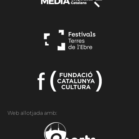
Web allotjada amb: