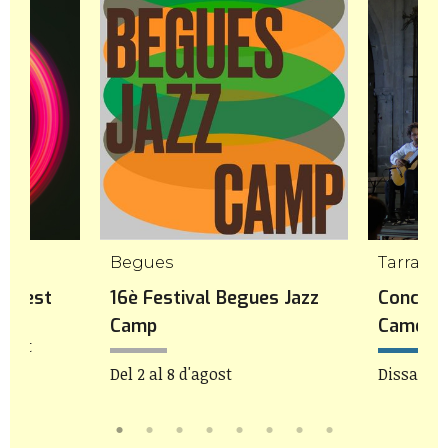
mp
Begues
Tarrago
icFest
16è Festival Begues Jazz
Concert
Camp
Camera
agost
Del 2 al 8 d'agost
Dissabte 