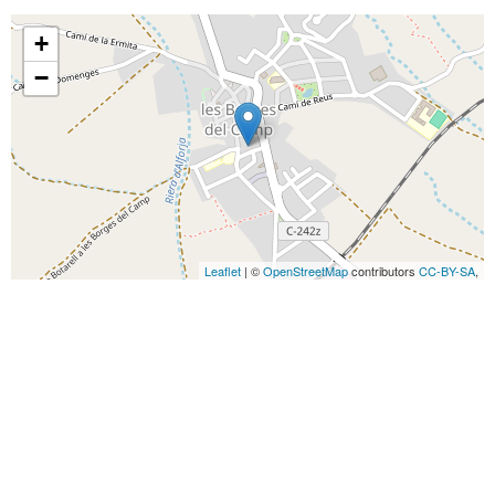
+
−
Leaflet
| ©
OpenStreetMap
contributors
CC-BY-SA
,