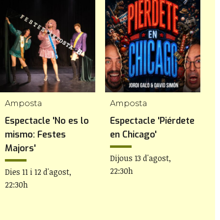
Amposta
Amposta
Espectacle 'No es lo
Espectacle 'Piérdete
E
mismo: Festes
en Chicago'
C
Majors'
Dijous 13 d'agost,
D
22:30h
2
Dies 11 i 12 d'agost,
22:30h