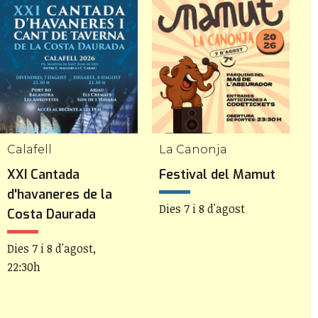
Calafell
La Canonja
R
XXI Cantada
Festival del Mamut
1
d'havaneres de la
R
Dies 7 i 8 d'agost
Costa Daurada
D
Dies 7 i 8 d'agost,
22:30h