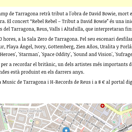
p de Tarragona retrà tribut a l'obra de David Bowie, mort el 
ra. El concert “Rebel Rebel – Tribut a David Bowie” és una i
 del Tarragona, Reus, Valls i Altafulla, que interpretaran fin
30 hores, a la Sala Zero de Tarragona. Pel seu escenari desfil
mur, Playa Ángel, Ivory, Gottemberg, Zien Años, Uralita y Po
roes', 'Starman', 'Space Oddity', 'Sound and Vision', 'Sufragett
 per a recordar el britànic, un dels artistes més importants 
ndes està produint en els darrers anys.
va Music de Tarragona i H-Records de Reus i a 8 € al portal d