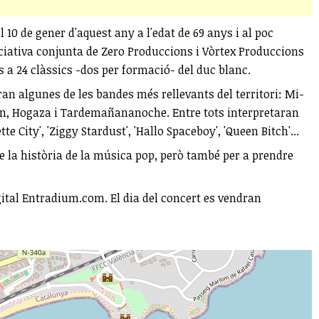
10 de gener d'aquest any a l'edat de 69 anys i al poc
niciativa conjunta de Zero Produccions i Vòrtex Produccions
s a 24 clàssics -dos per formació- del duc blanc.
aran algunes de les bandes més rellevants del territori: Mi-
rlán, Hogaza i Tardemañananoche. Entre tots interpretaran
e City', 'Ziggy Stardust', 'Hallo Spaceboy', 'Queen Bitch'...
de la història de la música pop, però també per a prendre
igital Entradium.com. El dia del concert es vendran