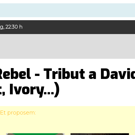
g, 22:30 h
ebel - Tribut a Davi
t, Ivory...)
 Et proposem: