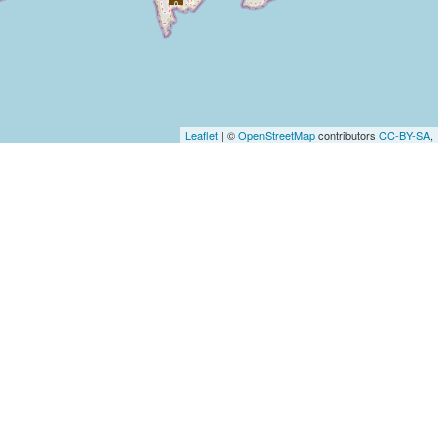
Leaflet
| ©
OpenStreetMap
contributors
CC-BY-SA
,