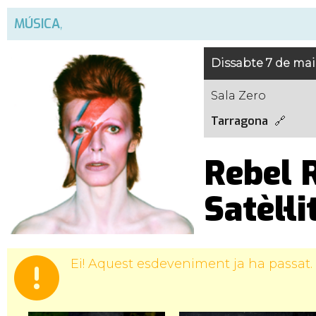
MÚSICA
,
Dissabte 7 de mai
Sala Zero
Tarragona
Rebel R
Satèl·li
Ei! Aquest esdeveniment ja ha passat.