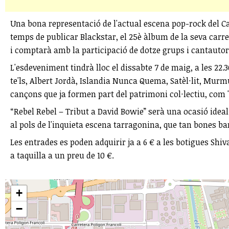
Una bona representació de l'actual escena pop-rock del Cam
temps de publicar Blackstar, el 25è àlbum de la seva carre
i comptarà amb la participació de dotze grups i cantautors
L'esdeveniment tindrà lloc el dissabte 7 de maig, a les 22.
te'ls, Albert Jordà, Islandia Nunca Quema, Satèl·lit, Mur
cançons que ja formen part del patrimoni col·lectiu, com 'He
“Rebel Rebel – Tribut a David Bowie” serà una ocasió ideal
al pols de l'inquieta escena tarragonina, que tan bones ba
Les entrades es poden adquirir ja a 6 € a les botigues Shi
a taquilla a un preu de 10 €.
+
−