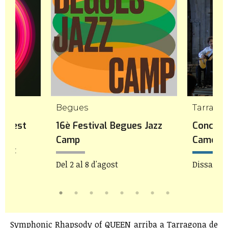
mp
Begues
Tarrago
icFest
16è Festival Begues Jazz
Concert
Camp
Camera
agost
Del 2 al 8 d'agost
Dissabte 
Symphonic Rhapsody of QUEEN arriba a Tarragona de