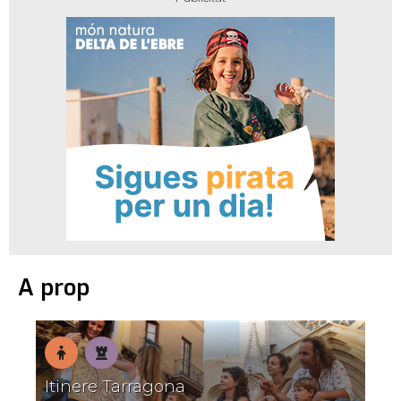
A prop
En
Patrimoni
Itinere Tarragona
família