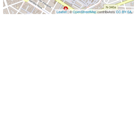
Leaflet
| ©
OpenStreetMap
contributors
CC-BY-SA
,