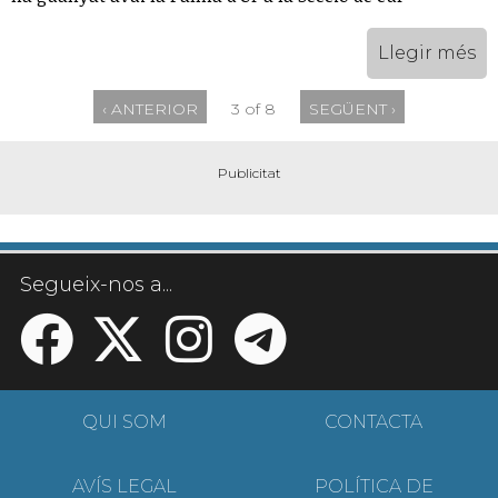
Llegir més
‹ ANTERIOR
3 of 8
SEGÜENT ›
Segueix-nos a...
QUI SOM
CONTACTA
AVÍS LEGAL
POLÍTICA DE