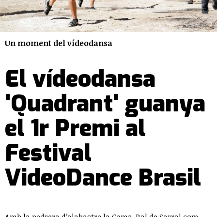
Un moment del vídeodansa
El vídeodansa
'Quadrant' guanya
el 1r Premi al
Festival
VideoDance Brasil
Amb la pedrera d’alabastre la Coma-Ral de Sarral com