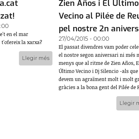
a.cat
Zien Años i El Último
zat!
Vecino al Pilée de Re
0:00
pel nostre 2n anivers
't en el mar
27/04/2015 - 00:00
t'ofereix la xarxa?
El passat divendres vam poder cel
el nostre segon aniversari ni més n
Llegir més
menys que al ritme de Zien Años, E
Último Vecino i Dj Silencio -als que
devem un agraïment molt i molt g
gràcies a la bona gent del Pilée de 
Llegir 