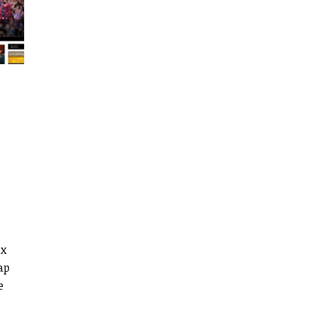
p
ix
ap
e