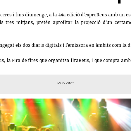
ecres i fins diumenge, a la 44a edició d’exproReus amb un e
s tres mitjans, pretén aprofitar la projecció d’un certam
gegat els dos diaris digitals i l’emissora en àmbits com la di
eus, la Fira de fires que organitza firaReus, i que compta am