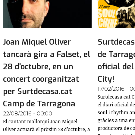
Joan Miquel Oliver
Surtdecas
tancarà gira a Falset, el
de Tarrago
28 d'octubre, en un
oficial de
concert coorganitzat
City!
17/02/2016 - 0
per Surtdecasa.cat
Surtdecasa.cat 
Camp de Tarragona
el diari oficial d
soul i rhythm an
22/08/2016 - 00:00
gràcies a una en
El cantant mallorquí Joan Miquel
productora de con
Oliver actuarà el pròxim 28 d’octubre, a