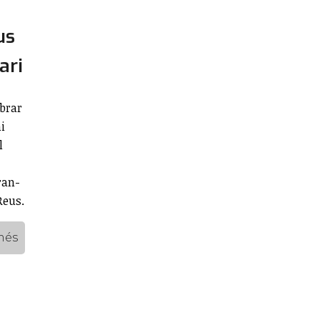
us
ari
ebrar
i
l
ran-
Reus.
més