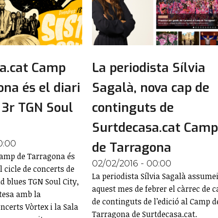
a.cat Camp
La periodista Sílvia
na és el diari
Sagalà, nova cap de
l 3r TGN Soul
continguts de
Surtdecasa.cat Cam
0:00
de Tarragona
Camp de Tarragona és
02/02/2016 - 00:00
el cicle de concerts de
La periodista Sílvia Sagalà assume
d blues TGN Soul City,
aquest mes de febrer el càrrec de c
tesa amb la
de continguts de l’edició al Camp d
certs Vòrtex i la Sala
Tarragona de Surtdecasa.cat.