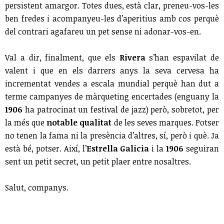
persistent amargor. Totes dues, està clar, preneu-vos-les
ben fredes i acompanyeu-les d’aperitius amb cos perquè
del contrari agafareu un pet sense ni adonar-vos-en.
Val a dir, finalment, que els
Rivera
s’han espavilat de
valent i que en els darrers anys la seva cervesa ha
incrementat vendes a escala mundial perquè han dut a
terme campanyes de màrqueting encertades (enguany la
1906
ha patrocinat un festival de jazz) però, sobretot, per
la més que
notable qualitat
de les seves marques. Potser
no tenen la fama ni la presència d’altres, sí, però i què. Ja
està bé, potser. Així, l’
Estrella Galicia
i la
1906
seguiran
sent un petit secret, un petit plaer entre nosaltres.
Salut, companys.