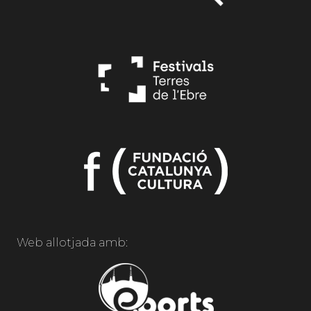
Web allotjada amb: