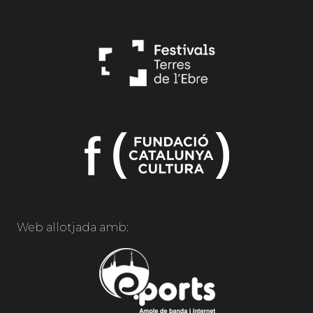
Web allotjada amb: