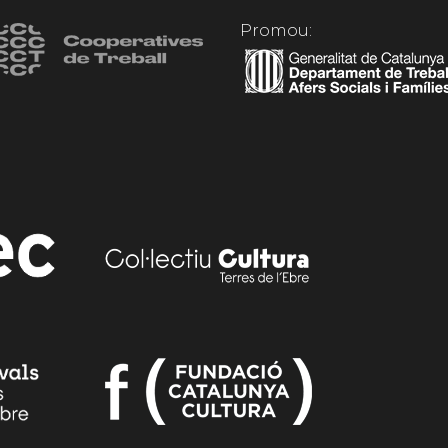
Promou: