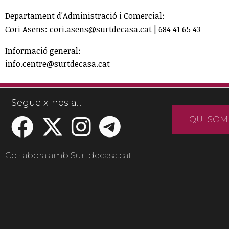
Departament d'Administració i Comercial:
Cori Asens: cori.asens@surtdecasa.cat | 684 41 65 43
Informació general:
info.centre@surtdecasa.cat
Segueix-nos a...
QUI SOM
Col·labora amb Surtdecasa.cat