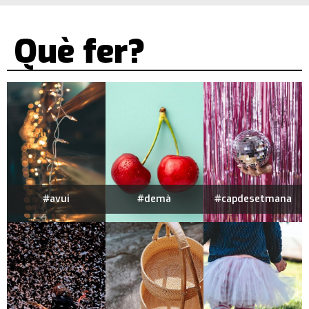
Què fer?
#avui
#demà
#capdesetmana