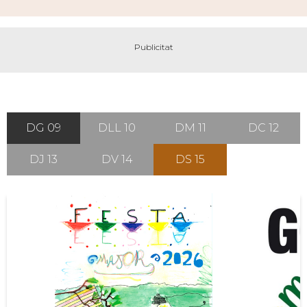
DG 09
DLL 10
DM 11
DC 12
DJ 13
DV 14
DS 15