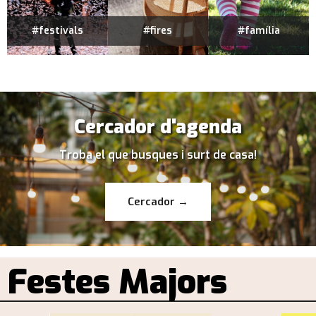
#festivals
#fires
#família
Cercador d'agenda
Troba el que busques i surt de casa!
Cercador →
Festes Majors