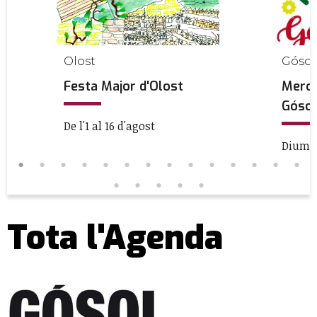
Olost
Gósol
Festa Major d'Olost
Merca
Gósol
De l'1 al 16 d'agost
Diumen
Tota l'Agenda