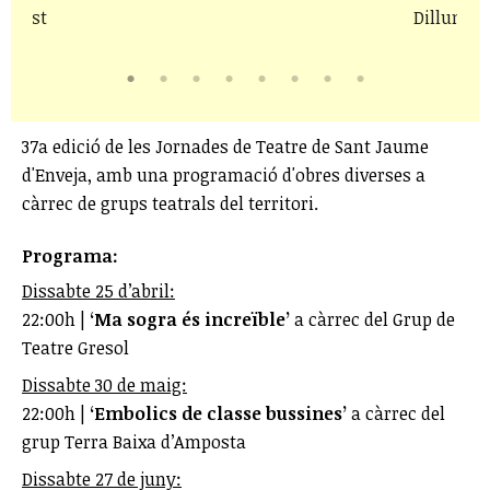
d'agost
Dilluns 1
37a edició de les Jornades de Teatre de Sant Jaume
d'Enveja, amb una programació d'obres diverses a
càrrec de grups teatrals del territori.
Programa:
Dissabte 25 d’abril:
22:00h |
‘Ma sogra és increïble’
a càrrec del Grup de
Teatre Gresol
Dissabte 30 de maig:
22:00h |
‘Embolics de classe bussines’
a càrrec del
grup Terra Baixa d’Amposta
Dissabte 27 de juny: