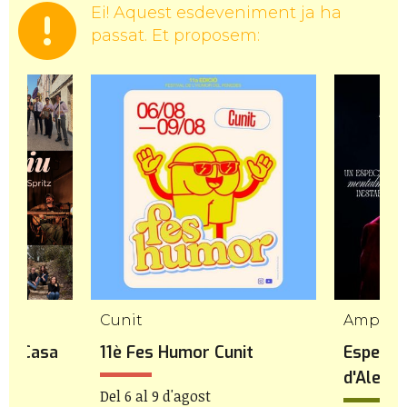
Ei! Aquest esdeveniment ja ha
passat. Et proposem:
Cunit
Ampost
 la Casa
11è Fes Humor Cunit
Especta
d'Aleix 
Del 6 al 9 d'agost