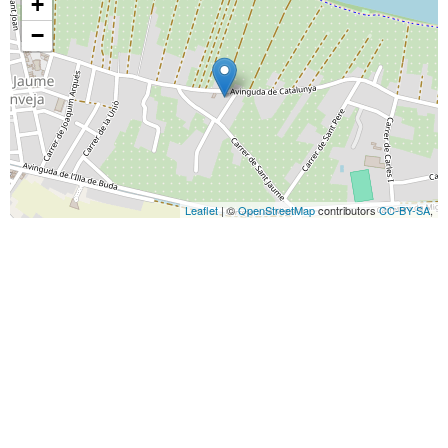
+
−
Leaflet
| ©
OpenStreetMap
contributors
CC-BY-SA
,