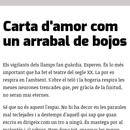
Carta d'amor com
un arrabal de bojos
Els vigilants dels llamps fan guàrdia. Esperen. És lo més
important que ha fet el teatre del segle XX. La por es
respira en l'ambient. S'obre el teló i la bogeria respira les
meues neurones trencades que, per gràcia de la finitud,
no seran mai eternes.
Sé que no és aquest l'espai. No hi ha decor en les paraules
mal teclejades i a destemps d'aquell qui sap que quan
escriu es dirigeix com un tro a ningú. És mastega por al
malentès i al rebuig. Hem dono tot, ensenyo les meves