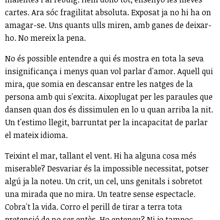
cartes. Ara sóc fragilitat absoluta. Exposat ja no hi ha on
amagar-se. Uns quants ulls miren, amb ganes de deixar-
ho. No mereix la pena.
No és possible entendre a qui és mostra en tota la seva
insignificança i menys quan vol parlar d'amor. Aquell qui
mira, que somia en descansar entre les natges de la
persona amb qui s'excita. Aixoplugat per les paraules que
dansen quan dos és dissimulen en lo u quan arriba la nit.
Un t'estimo llegit, barruntat per la incapacitat de parlar
el mateix idioma.
Teixint el mar, tallant el vent. Hi ha alguna cosa més
miserable? Desvariar és la impossible necessitat, potser
algú ja la noteu. Un crit, un cel, uns genitals i sobretot
una mirada que no mira. Un teatre sense espectacle.
Cobra't la vida. Corro el perill de tirar a terra tota
pretensió de no ser entès. Ho enteneu? Ni jo tampoc.