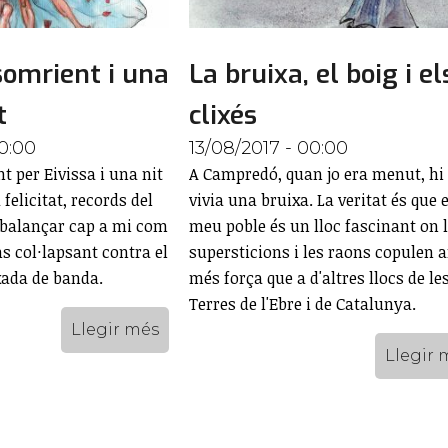
somrient i una
La bruixa, el boig i el
t
clixés
00:00
13/08/2017 - 00:00
t per Eivissa i una nit
A Campredó, quan jo era menut, hi
 felicitat, records del
vivia una bruixa. La veritat és que e
abalançar cap a mi com
meu poble és un lloc fascinant on 
s col·lapsant contra el
supersticions i les raons copulen
ixada de banda.
més força que a d'altres llocs de le
Terres de l'Ebre i de Catalunya.
Llegir més
Llegir 