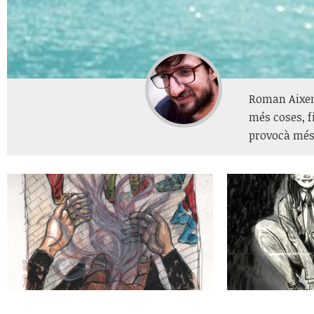
Roman Aixend
més coses, f
provocà més 