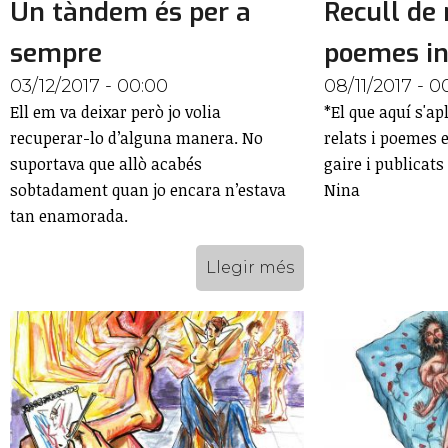
Un tàndem és per a
Recull de 
sempre
poemes i
03/12/2017 - 00:00
08/11/2017 - 0
Ell em va deixar però jo volia
*El que aquí s'ap
recuperar-lo d’alguna manera. No
relats i poemes 
suportava que allò acabés
gaire i publicats
sobtadament quan jo encara n’estava
Nina
tan enamorada.
Llegir més