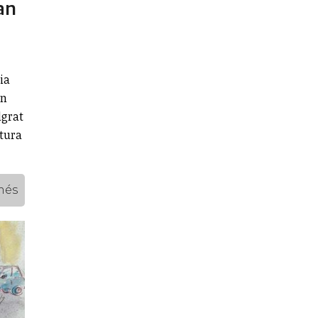
an
ia
an
lgrat
atura
més