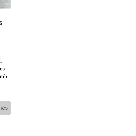
s
l
les
 amb
s
més