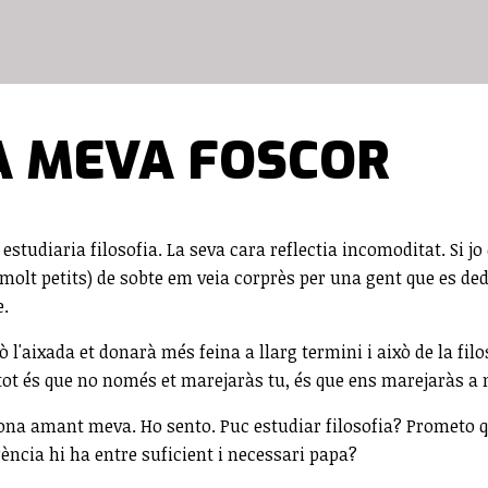
A MEVA FOSCOR
studiaria filosofia. La seva cara reflectia incomoditat. Si jo
 molt petits) de sobte em veia corprès per una gent que es de
e.
l'aixada et donarà més feina a llarg termini i això de la fi
de tot és que no només et marejaràs tu, és que ens marejaràs a 
 bona amant meva. Ho sento. Puc estudiar filosofia? Prometo
erència hi ha entre suficient i necessari papa?