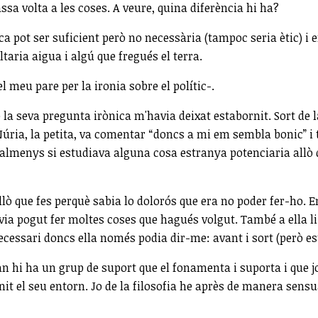
sa volta a les coses. A veure, quina diferència hi ha?
a pot ser suficient però no necessària (tampoc seria ètic) i e
ltaria aigua i algú que fregués el terra.
l meu pare per la ironia sobre el polític-.
ò la seva pregunta irònica m'havia deixat estabornit. Sort d
úria, la petita, va comentar “doncs a mi em sembla bonic” i to
almenys si estudiava alguna cosa estranya potenciaria allò q
llò que fes perquè sabia lo dolorós que era no poder fer-ho. 
via pogut fer moltes coses que hagués volgut. També a ella l
ecessari doncs ella només podia dir-me: avant i sort (però es
an hi ha un grup de suport que el fonamenta i suporta i que j
t el seu entorn. Jo de la filosofia he après de manera sensua