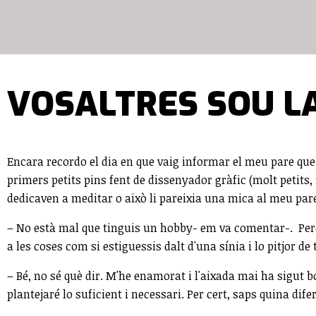
VOSALTRES SOU L
Encara recordo el dia en que vaig informar el meu pare que e
primers petits pins fent de dissenyador gràfic (molt petits,
dedicaven a meditar o això li pareixia una mica al meu par
– No està mal que tinguis un hobby- em va comentar-. Però 
a les coses com si estiguessis dalt d'una sínia i lo pitjor 
– Bé, no sé què dir. M'he enamorat i l'aixada mai ha sigut
plantejaré lo suficient i necessari. Per cert, saps quina dif