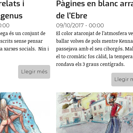
relats i
Pàgines en blanc arr
ngenus
de l'Ebre
0:00
09/10/2017 - 00:00
lega és un conjunt de
El color ataronjat de l’atmosfera ve
escrits sense pensar
ballar volves de pols mentre Kenn
 a xarxes socials. Nin i
passejava amb el seu ciborgós. Ma
el to cromàtic fos càlid, la temper
rondava els 3 graus centígrads.
Llegir més
Llegir 