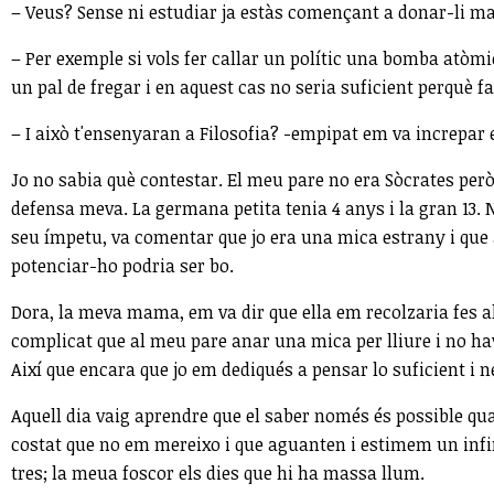
– Veus? Sense ni estudiar ja estàs començant a donar-li mas
– Per exemple si vols fer callar un polític una bomba atòmic
un pal de fregar i en aquest cas no seria suficient perquè fa
– I això t'ensenyaran a Filosofia? -empipat em va increpar e
Jo no sabia què contestar. El meu pare no era Sòcrates per
defensa meva. La germana petita tenia 4 anys i la gran 13. N
seu ímpetu, va comentar que jo era una mica estrany i que 
potenciar-ho podria ser bo.
Dora, la meva mama, em va dir que ella em recolzaria fes a
complicat que al meu pare anar una mica per lliure i no ha
Així que encara que jo em dediqués a pensar lo suficient i n
Aquell dia vaig aprendre que el saber només és possible qu
costat que no em mereixo i que aguanten i estimem un infini
tres; la meua foscor els dies que hi ha massa llum.