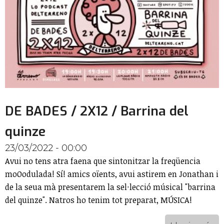
DE BADES / 2X12 / Barrina del
quinze
23/03/2022 - 00:00
Avui no tens atra faena que sintonitzar la freqüencia
moOodulada! Sí! amics oïents, avui astirem en Jonathan i
de la seua mà presentarem la sel·lecció músical "barrina
del quinze". Natros ho tenim tot preparat, MÚSICA!