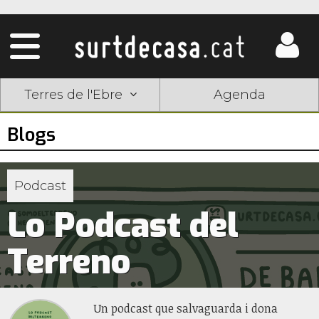
Terres de l'Ebre
Agenda
Blogs
Podcast
Lo Podcast del
Terreno
Un podcast que salvaguarda i dona