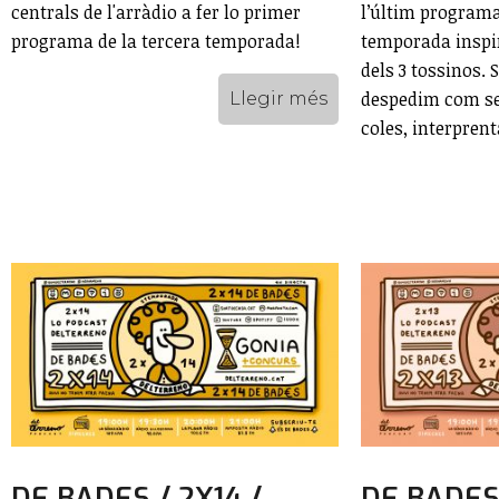
centrals de l'arràdio a fer lo primer
l’últim programa
programa de la tercera temporada!
temporada inspi
dels 3 tossinos. 
despedim com se
Llegir més
coles, interprent
DE BADES / 2X14 /
DE BADES 