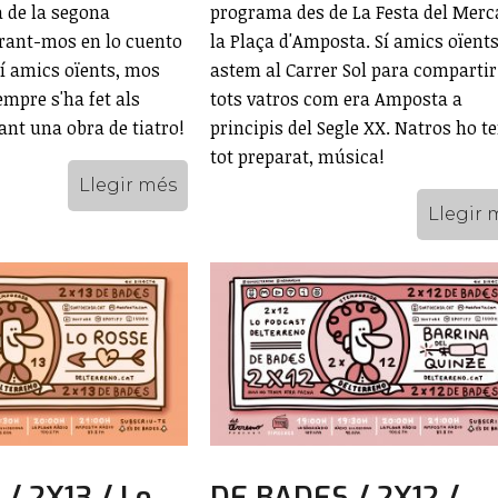
 de la segona
programa des de La Festa del Merc
rant-mos en lo cuento
la Plaça d'Amposta. Sí amics oïents
Sí amics oïents, mos
astem al Carrer Sol para compartir
mpre s'ha fet als
tots vatros com era Amposta a
ant una obra de tiatro!
principis del Segle XX. Natros ho t
tot preparat, música!
Llegir més
Llegir 
/ 2X13 / Lo
DE BADES / 2X12 /