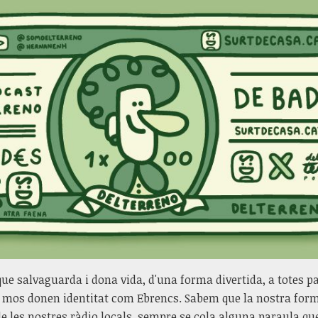
ue salvaguarda i dona vida, d'una forma divertida, a totes par
e mos donen identitat com Ebrencs. Sabem que la nostra forma 
de les nostres ràdio locals, sempre se cola alguna paraula que