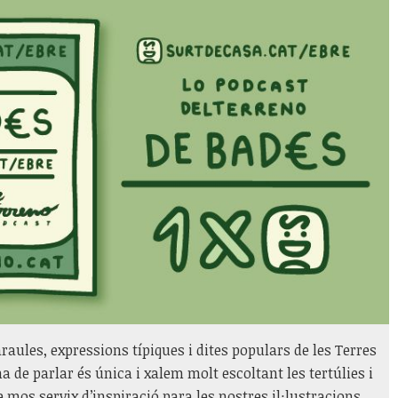
aules, expressions típiques i dites populars de les Terres
de parlar és única i xalem molt escoltant les tertúlies i
 mos servix d’inspiració para les nostres il·lustracions