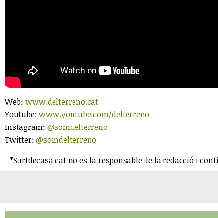
Web:
www.delterreno.cat
Youtube:
www.youtube.com/delterreno
Instagram:
@somdelterreno
Twitter:
@somdelterreno
*Surtdecasa.cat no es fa responsable de la redacció i cont