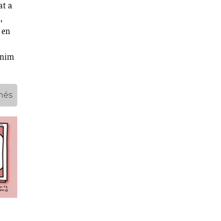
at a
,
 en
enim
més