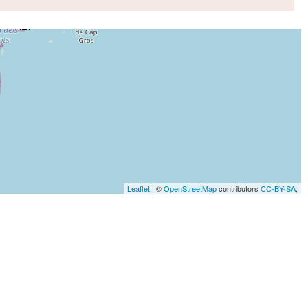
Leaflet
| ©
OpenStreetMap
contributors
CC-BY-SA
,