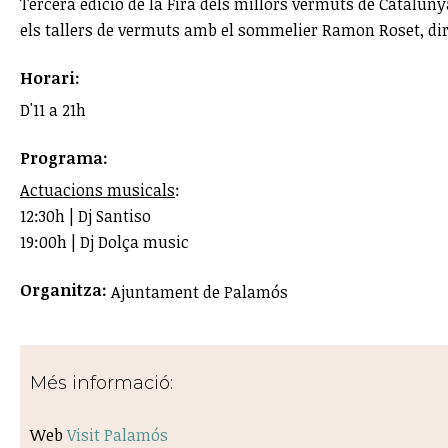
Tercera edició de la Fira dels millors vermuts de Catalun
els tallers de vermuts amb el sommelier Ramon Roset, dire
Horari:
D'11 a 21h
Programa:
Actuacions musicals
:
12:30h | Dj Santiso
19:00h | Dj Dolça music
Organitza:
Ajuntament de Palamós
Més informació:
Web
Visit Palamós