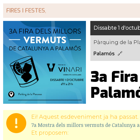
FIRES I FESTES
,
Dissabte 1 d'octubr
Pàrquing de la P
Palamós
3a Fira
Palam
Ei! Aquest esdeveniment ja ha passat. 
7a Mostra dels millors vermuts de Catalunya 
Et proposem: