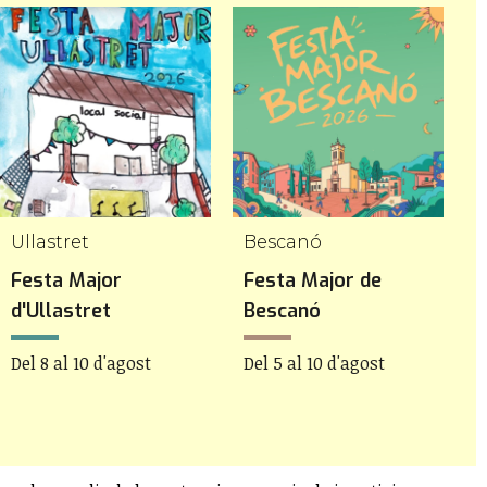
Ullastret
Bescanó
C
Festa Major
Festa Major de
F
d'Ullastret
Bescanó
C
Del 8 al 10 d'agost
Del 5 al 10 d'agost
D