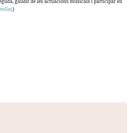
eguda, gaudir de les actuacions musicals i participar en
 enllaç
)