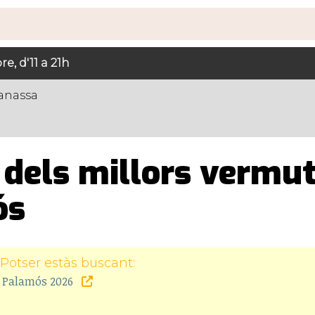
e, d'11 a 21h
lanassa
 dels millors vermu
ós
Potser estàs buscant:
a Palamós 2026