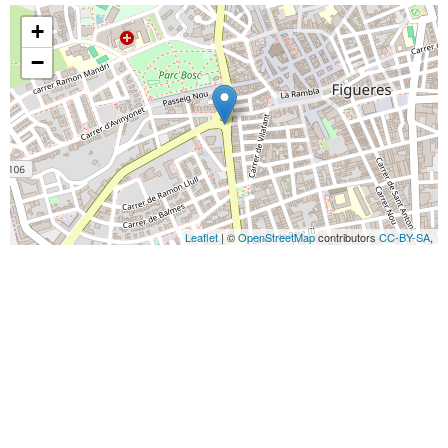
+
−
Leaflet
| ©
OpenStreetMap
contributors
CC-BY-SA
,