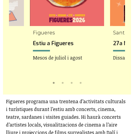
Figueres
Santa Cr
 de
Estiu a Figueres
27a Nit d
Mesos de juliol i agost
Dissabte 
mbre
Figueres programa una trentena d’activitats culturals
i turístiques durant l’estiu amb concerts, cinema,
teatre, sardanes i visites guiades. Hi haurà concerts
d’artistes locals, visualitzacions de cinema a l’aire
lliure i projeccions de films surrealistes amb Dalí i