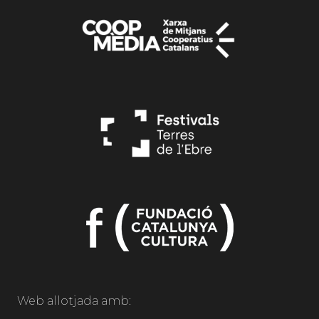
Web allotjada amb: