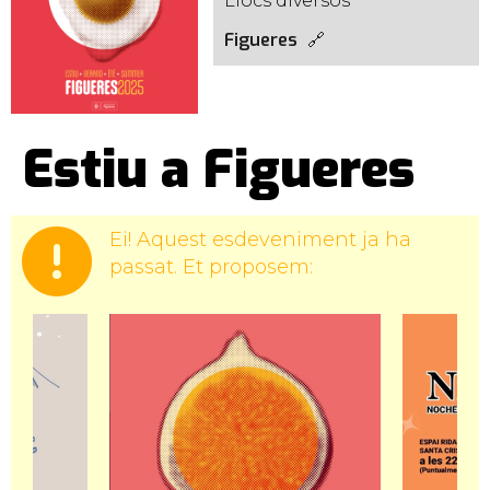
Llocs diversos
Figueres
Estiu a Figueres
Ei! Aquest esdeveniment ja ha
passat. Et proposem: