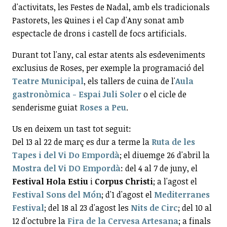
d'activitats, les Festes de Nadal, amb els tradicionals
Pastorets, les Quines i el Cap d'Any sonat amb
espectacle de drons i castell de focs artificials.
Durant tot l'any, cal estar atents als esdeveniments
exclusius de Roses, per exemple la programació del
Teatre Municipal
, els tallers de cuina de l'
Aula
gastronòmica - Espai Juli Soler
o el cicle de
senderisme guiat
Roses a Peu
.
Us en deixem un tast tot seguit:
Del 13 al 22 de març es dur a terme la
Ruta de les
Tapes i del Vi Do Empordà
; el diuemge 26 d'abril la
Mostra del Vi DO Empordà
: del 4 al 7 de juny, el
Festival Hola Estiu
i
Corpus Christi
; a l'agost el
Festival Sons del Món
; d'1 d'agost el
Mediterranes
Festival
; del 18 al 23 d'agost les
Nits de Circ
; del 10 al
12 d'octubre la
Fira de la Cervesa Artesana
; a finals