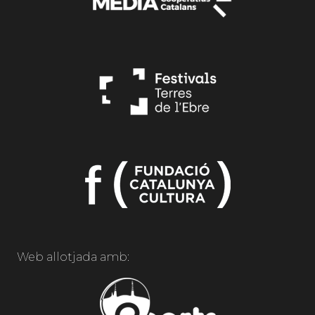
Web allotjada amb: