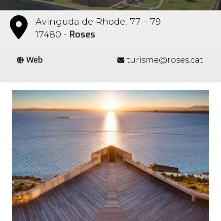
Avinguda de Rhode, 77 – 79
Roses
17480 -
Web
turisme@roses.cat