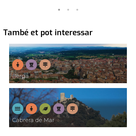
També et pot interessar
En
Patrimoni
Pobles
Berga
família
amb
encant
A
En
Natura
Patrimoni
Pobles
Cabrera de Mar
la
família
amb
platja
encant