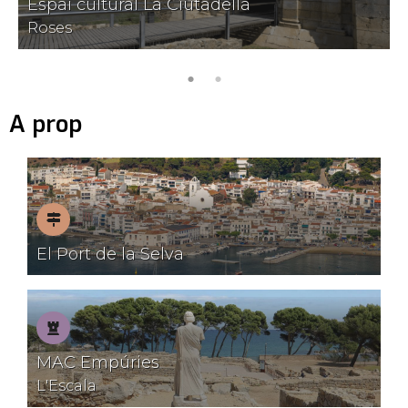
Espai cultural La Ciutadella
Roses
A prop
Pobles
El Port de la Selva
amb
encant
Patrimoni
MAC Empúries
L'Escala