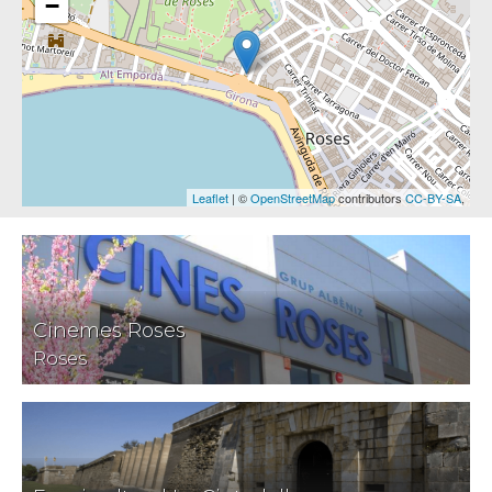
−
Leaflet
| ©
OpenStreetMap
contributors
CC-BY-SA
,
Cinemes Roses
Roses