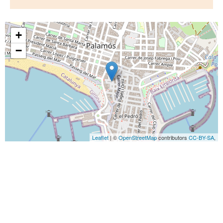
+
−
Leaflet
| ©
OpenStreetMap
contributors
CC-BY-SA
,