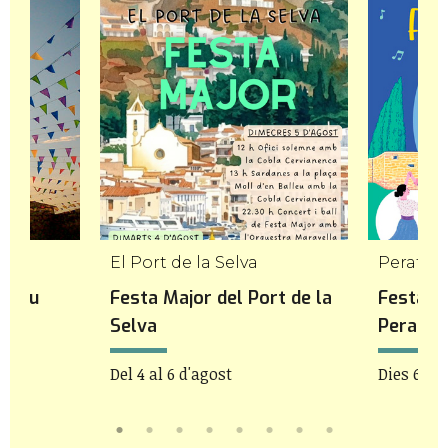
El Port de la Selva
Peratall
opriu
Festa Major del Port de la
Festa M
Selva
Peratal
Del 4 al 6 d'agost
Dies 6 i 7