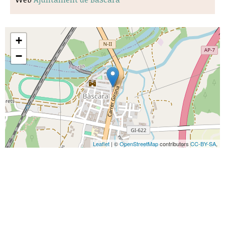
+
−
Leaflet
| ©
OpenStreetMap
contributors
CC-BY-SA
,