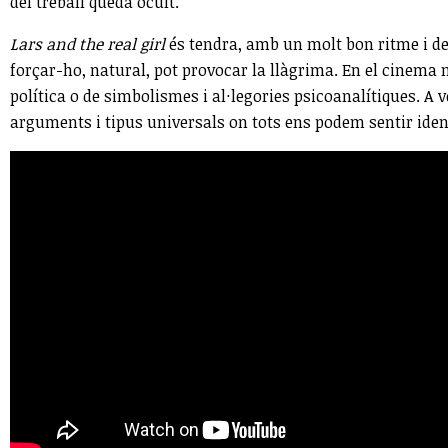
del treball queda ocult.
Lars and the real girl
és tendra, amb un molt bon ritme i de
forçar-ho, natural, pot provocar la llàgrima. En el cinema
política o de simbolismes i al·legories psicoanalítiques. A 
arguments i tipus universals on tots ens podem sentir identif