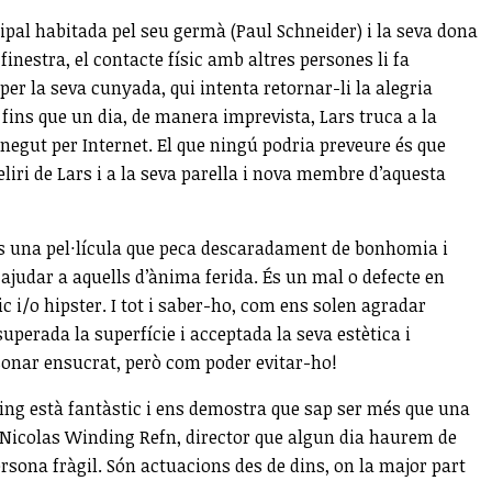
cipal habitada pel seu germà (Paul Schneider) i la seva dona
inestra, el contacte físic amb altres persones li fa
per la seva cunyada, qui intenta retornar-li la alegria
s fins que un dia, de manera imprevista, Lars truca a la
onegut per Internet. El que ningú podria preveure és que
eliri de Lars i a la seva parella i nova membre d’aquesta
és una pel·lícula que peca descaradament de bonhomia i
 ajudar a aquells d’ànima ferida. És un mal o defecte en
 i/o hipster. I tot i saber-ho, com ens solen agradar
uperada la superfície i acceptada la seva estètica i
 sonar ensucrat, però com poder evitar-ho!
sling està fantàstic i ens demostra que sap ser més que una
 Nicolas Winding Refn, director que algun dia haurem de
ersona fràgil. Són actuacions des de dins, on la major part