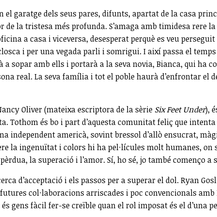
n el garatge dels seus pares, difunts, apartat de la casa prin
lor de la tristesa més profunda. S’amaga amb timidesa rere la f
oficina a casa i viceversa, desesperat perquè es veu perseguit 
closca i per una vegada parli i somrigui. I així passa el temp
 a sopar amb ells i portarà a la seva novia, Bianca, qui ha c
na real. La seva família i tot el poble haurà d’enfrontar el d
e Nancy Oliver (mateixa escriptora de la sèrie
Six Feet Under
), 
ta. Tothom és bo i part d’aquesta comunitat feliç que intenta
ma independent americà, sovint bressol d’allò ensucrat, màgic
e la ingenuïtat i colors hi ha pel·lícules molt humanes, on s
pèrdua, la superació i l’amor. Sí, ho sé, jo també començo a
ecerca d’acceptació i els passos per a superar el dol. Ryan Go
s futures col·laboracions arriscades i poc convencionals amb
 és gens fàcil fer-se creïble quan el rol imposat és el d’una p